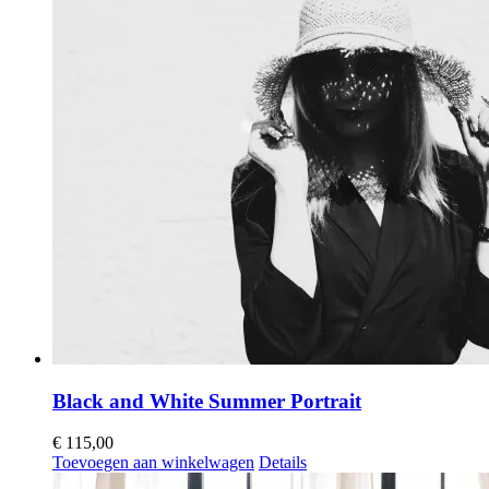
Black and White Summer Portrait
€
115,00
Toevoegen aan winkelwagen
Details