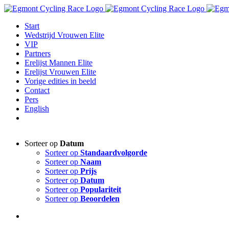
Ga
naar
Start
inhoud
Wedstrijd Vrouwen Elite
VIP
Partners
Erelijst Mannen Elite
Erelijst Vrouwen Elite
Vorige edities in beeld
Contact
Pers
English
Sorteer op
Datum
Sorteer op
Standaardvolgorde
Sorteer op
Naam
Sorteer op
Prijs
Sorteer op
Datum
Sorteer op
Populariteit
Sorteer op
Beoordelen